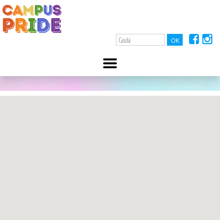
A-
A+
Apollo111
21 decembrie 2021
Str. Ion Brezoianu, 23-25, salut@apollo111.ro