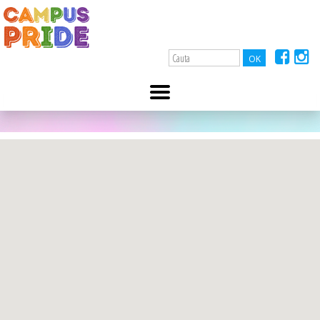
A-
A+
DSP Brasov
11 ianuarie 2022
Bd. Saturn, nr. 43, 0268/332464.