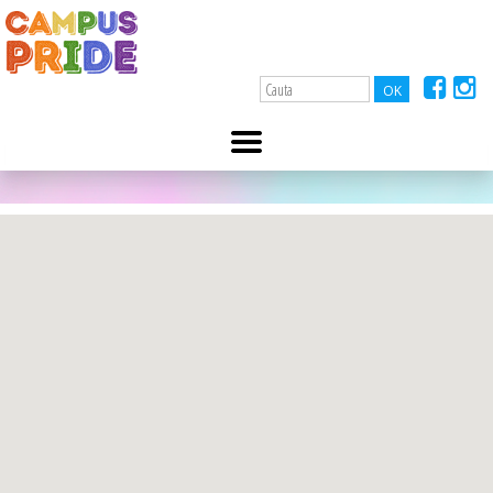
A-
A+
DSP Deva
11 ianuarie 2022
Str. 22 Decembrie nr. 58, 0254/211848