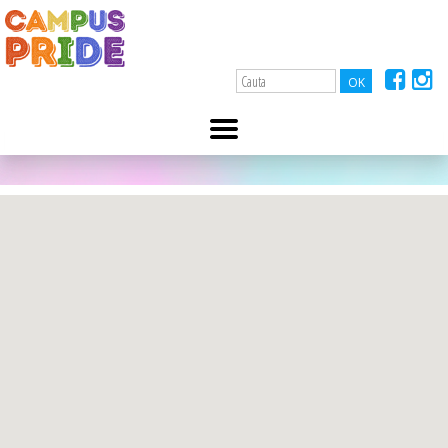
A-
A+
DSP Slatina
11 ianuarie 2022
Aleea Tineretului, nr. 1, 0372.394.711